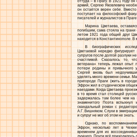
оттуда – в Прагу. В 1921 году о
армий, Сергею Яковлевичу необх
он остаётся верен себе. Вмест
поступает на философский факул
писателей и журналистов в Праге
Марина Цветаева, оставаяс
погибшим, сама стояла на грани
летом 1921 года общий друг Цв
находится в Константинополе. В 
В биографических иссле
Цветаевой нередко фигурирует 
супругов после долгой разлуки н
счастливой. Сказалось то, ч
ветерана» теперь лежал опыт п
потери родины и привычного у
Сергей вновь был недоучивш
уделять много времени семье. Ма
пригороде Праги (жить в город
Эфрон жил в студенческом обще
наездами. Когда Цветаева проез
в то время стал столицей русско
задержалась там более чем на 
знаменитого Поэта вспыхнул 
скандальный роман с редакторо
А.Г. Вишняком. Слухи в эмиграци
и супруг не мог об этом не знать.
Однако, по воспоминания
Эфрон, несколько лет в Чехи
временем для их воссоединивше
лучшего. Почти всё приходилось д