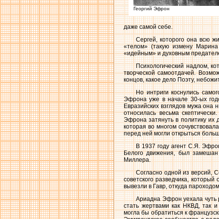
Георгий Эфрон
даже самой себе.
Сергей, которого она всю ж
«телом» (такую измену Марина
«идейным» и духовным предателем
Психологический надлом, к
творческой самоотдачей. Возмож
концов, какое дело Поэту, небож
Но интриги коснулись самог
Эфрона уже в начале 30-ых год
Евразийских взглядов мужа она н
относилась весьма скептически
Эфрона затянуть в политику их 
которая во многом сочувствовала
перед ней могли открыться больш
В 1937 году агент С.Я. Эфр
Белого движения, был замешан
Миллера.
Согласно одной из версий, С
советского разведчика, который
вывезли в Гавр, откуда пароходо
Ариадна Эфрон уехала чуть 
стать жертвами как НКВД, так и
могла бы обратиться к французск