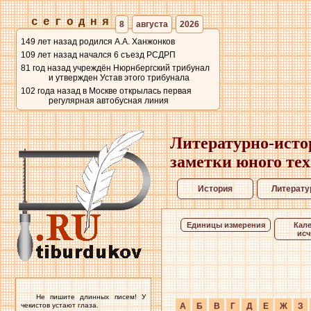
сегодня
8
августа
2026
149 лет назад родился А.А. Ханжонков
109 лет назад начался 6 съезд РСДРП
81 год назад учреждён Нюрнбергский трибунал
и утвержден Устав этого трибунала
102 года назад в Москве открылась первая
регулярная автобусная линия
Литературно-исто
заметки юного те
История
Литерату
Единицы измерения
Кал
исч
Не пишите длинных писем! У
чекистов устают глаза.
А
Б
В
Г
Д
Е
Ж
З