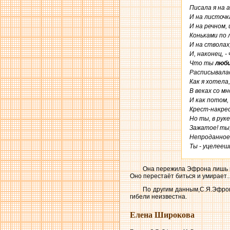
Писала я на а
И на листочк
И на речном, 
Коньками по л
И на стволах
И, наконец, -
Что ты 
люби
Расписывалас
Как я хотела
В веках со мн
И как потом,
Крест-накрест
Но ты, в рук
Зажатое! ты,
Непроданное 
Ты - уцелееш
Она пережила Эфрона лишь на
Оно перестаёт биться и умирает
По другим данным,С.Я.Эфрон 
гибели неизвестна.
Елена Широкова