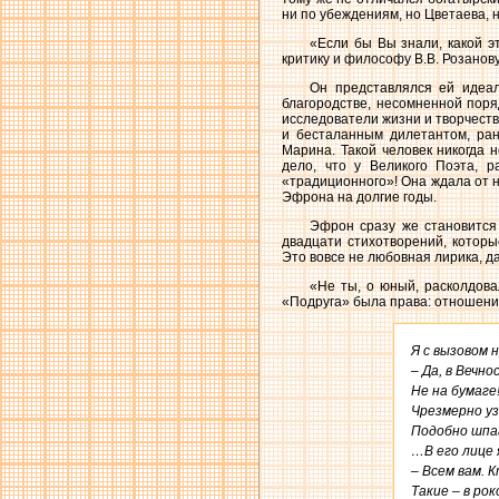
ни по убеждениям, но Цветаева, 
«Если бы Вы знали, какой э
критику и философу В.В. Розанову
Он представлялся ей идеал
благородстве, несомненной поря
исследователи жизни и творчест
и бесталанным дилетантом, ран
Марина. Такой человек никогда 
дело, что у Великого Поэта, 
«традиционного»! Она ждала от н
Эфрона на долгие годы.
Эфрон сразу же становится
двадцати стихотворений, которы
Это вовсе не любовная лирика, 
«Не ты, о юный, расколдов
«Подруга» была права: отношения
Я с вызовом н
– Да, в Вечно
Не на бумаге! 
Чрезмерно уз
Подобно шпаг
…В его лице 
– Всем вам. К
Такие – в рок