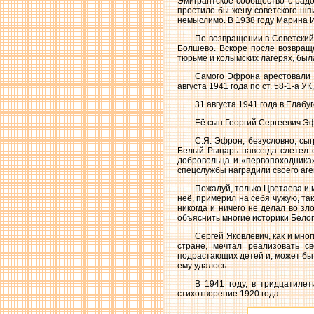
Эмигрантское сообщество с радо
простило бы жену советского шп
немыслимо. В 1938 году Марина 
По возвращении в Советский
Болшево. Вскоре после возвращ
тюрьме и колымских лагерях, был
Самого Эфрона арестовали 
августа 1941 года по ст. 58-1-а У
31 августа 1941 года в Елаб
Её сын Георгий Сергеевич Эф
С.Я. Эфрон, безусловно, сыг
Белый Рыцарь навсегда слетел с
добровольца и «первопоходника»
спецслужбы наградили своего аге
Пожалуй, только Цветаева и 
неё, примерил на себя чужую, та
никогда и ничего не делал во зл
объяснить многие историки Бело
Сергей Яковлевич, как и мно
стране, мечтал реализовать с
подрастающих детей и, может быть
ему удалось.
В 1941 году, в тридцатилет
стихотворение 1920 года: