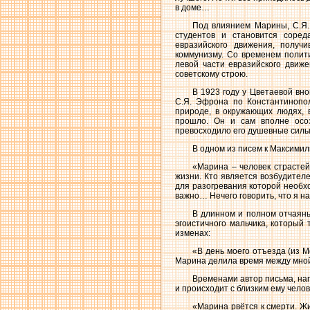
в доме…
Под влиянием Марины, С.Я.
студентов и становится соред
евразийского движения, получ
коммунизму. Со временем полит
левой части евразийского движе
советскому строю.
В 1923 году у Цветаевой вн
С.Я. Эфрона по Константинопо
природе, в окружающих людях, в
прошло. Он и сам вполне осоз
превосходило его душевные силы
В одном из писем к Максимил
«Марина – человек страстей
жизни. Кто является возбудител
для разогревания которой необхо
важно… Нечего говорить, что я н
В длинном и полном отчаян
эгоистичного мальчика, который
изменах:
«В день моего отъезда (из Мо
Марина делила время между мной
Временами автор письма, нап
и происходит с близким ему чело
«Марина рвётся к смерти. Ж