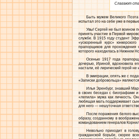
Слагают стан
Быть мужем Великого Поэта 
испытал это на себе уже в первы
Увы! Сергей не был воином п
принять участие в Первой мирово
службе. В 1915 году студент Эф
«ускоренный курс» юнкерског
прапорщиков для прохождения с
которого находилась в Нижнем Но
Осенью 1917 года прапорщ
дочерью, Ириной, вдохновила ег
настали, её лирический герой не
В эмиграции, опять же с пода
«Записки добровольца» являются
Илья Эренбург, знавший Мари
в своих беседах с биографами и
«лепила» мужа как личность. Он
любящая мать поддерживает сына
для него — нешуточная ответстве
После поражения белого выс
образу, созданному в воображени
командованием генералов Корнил
Невольно приходит в голов
гражданской борьбе, скорее вс