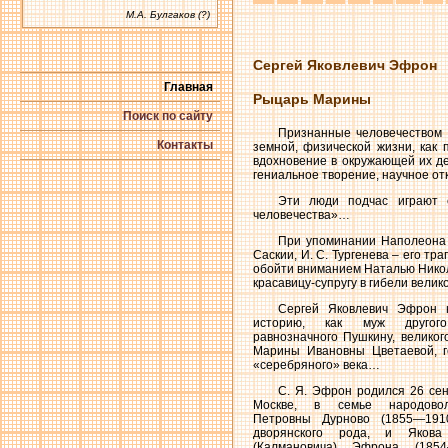
М.А. Булгаков (?)
Сергей Яковлевич Эфрон
Главная
Рыцарь Марины
Поиск по сайту
Признанные человечеством 
Контакты
земной, физической жизни, как
вдохновение в окружающей их де
гениальное творение, научное о
Эти люди подчас играют 
человечества»…
При упоминании Наполеона
Саскии, И. С. Тургенева – его тр
обойти вниманием Наталью Никол
красавицу-супругу в гибели велик
Сергей Яковлевич Эфрон 
историю, как муж другог
равнозначного Пушкину, великог
Марины Ивановны Цветаевой, г
«серебряного» века…
С. Я. Эфрон родился 26 сен
Москве, в семье народовол
Петровны Дурново (1855—1910
дворянского рода, и Якова 
(Калмановича) Эфрона (1854