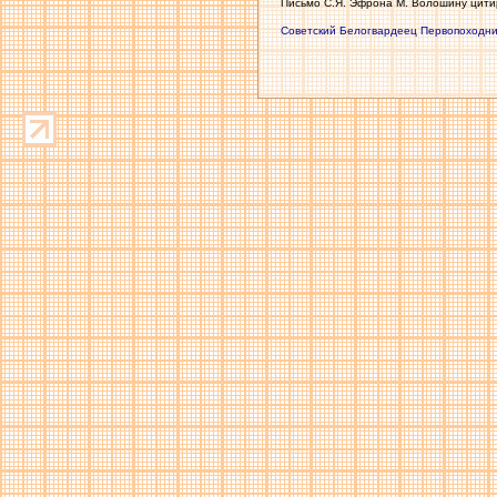
Письмо С.Я. Эфрона М. Волошину цитир
Советский
Белогвардеец
Первопоходни