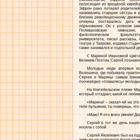
происходил из крещёной еврейс
Эфрон рано потерял родителей
занимались старшие сёстры и р
близкие революционному движен
опекуны постарались дать м
образование. Он с успехом за
Поливановскую гимнази
филологическом факульте
университета, писал рассказы, 
театре у Таирова, издавал студе
также занимался и подпольной д
С Мариной Ивановной Цветае
Великим Поэтом, Сергей познаком
Молодые люди впервые вст
Волошина, где побывала практич
Сергея и Марины самым близки
поочерёдно «плакались» молодые
На Коктебельском пляже Мар
который отгадает, какой её люби
«Марина! – сказал ей на это
тебе булыжник, ты поверишь, что
«Макс! Я ото всего умнею! Да
Сергей в тот же день нашёл
носила с собой.
Сергей Яковлевич был на год
тому же не отличался богатырски