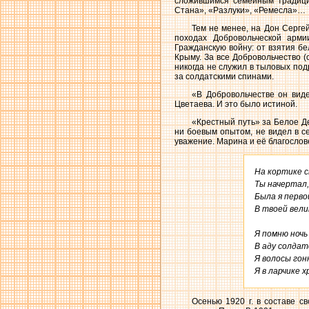
сложившимся семейным традици
Стана», «Разлуки», «Ремесла»…
Тем не менее, на Дон Сергей
походах Добровольческой арми
Гражданскую войну: от взятия б
Крыму. За все Добровольчество 
никогда не служил в тыловых по
за солдатскими спинами.
«В Добровольчестве он вид
Цветаева. И это было истиной.
«Крестный путь» за Белое Д
ни боевым опытом, не видел в с
уважение. Марина и её благослов
На кортике с
Ты начертал,
Была я первой
В твоей вели
Я помню ночь
В аду солдатс
Я волосы гоню
Я в ларчике 
Осенью 1920 г. в составе с