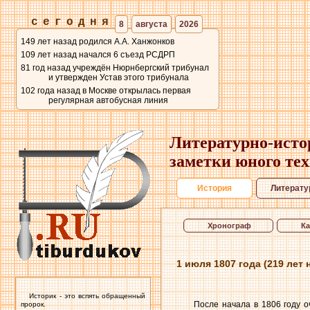
сегодня
8
августа
2026
149 лет назад родился А.А. Ханжонков
109 лет назад начался 6 съезд РСДРП
81 год назад учреждён Нюрнбергский трибунал
и утвержден Устав этого трибунала
102 года назад в Москве открылась первая
регулярная автобусная линия
Литературно-исто
заметки юного те
История
Литерату
Хронограф
К
1 июля 1807 года (219 лет
Историк - это вспять обращенный
После начала в 1806 году 
пророк.