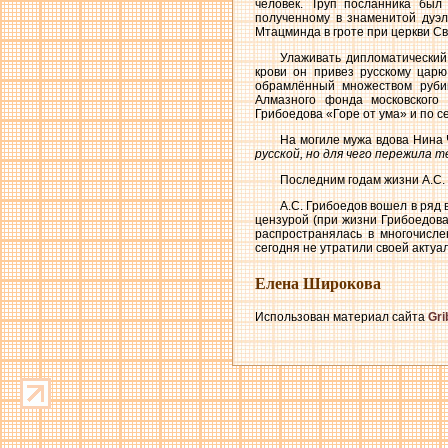
человек. Труп посланника был 
полученному в знаменитой дуэл
Мтацминда в гроте при церкви Св
Улаживать дипломатический 
крови он привез русскому царю
обрамлённый множеством рубин
Алмазного фонда московского 
Грибоедова «Горе от ума» и по с
На могиле мужа вдова Нина 
русской, но для чего пережила 
Последним годам жизни А.С.
А.С. Грибоедов вошел в ряд 
цензурой (при жизни Грибоедова
распространялась в многочисле
сегодня не утратили своей актуа
Елена Широкова
Использован материал сайта
Gri