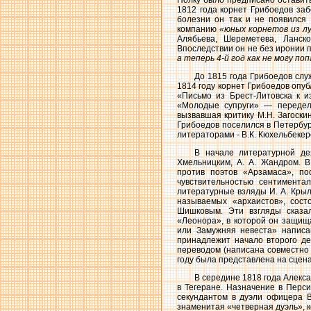
Полку было предписано оставить 
1812 года корнет Грибоедов заб
болезни он так и не появился
компанию
«юных корнетов из л
Алябьева, Шереметева, Ланск
Впоследствии он не без иронии п
а теперь 4-й год как не могу по
До 1815 года Грибоедов слу
1814 году корнет Грибоедов опу
«Письмо из Брест-Литовска к и
«Молодые супруги» — переделк
вызвавшая критику М.Н. Загоски
Грибоедов поселился в Петербург
литераторами - В.К. Кюхельбекеро
В начале литературной дея
Хмельницким, А. А. Жандром. В
против поэтов «Арзамаса», по
чувствительностью сентимента
литературные взляды И. А. Крыло
называемых «архаистов», сост
Шишковым. Эти взгляды сказа
«Леонора», в которой он защища
или Замужняя невеста» написа
принадлежит начало второго де
переводом (написана совместно с
году была представлена на сцена
В середине 1818 года Алекс
в Тегеране. Назначение в Перс
секундантом в дуэли офицера В
знаменитая «четверная дуэль», к