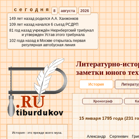
сегодня
8
августа
2026
149 лет назад родился А.А. Ханжонков
109 лет назад начался 6 съезд РСДРП
81 год назад учреждён Нюрнбергский трибунал
и утвержден Устав этого трибунала
102 года назад в Москве открылась первая
регулярная автобусная линия
Литературно-исто
заметки юного те
История
Литерату
Хронограф
К
15 января 1795 года (231 
История - это прежде всего муза.
Александр Сергеевич Гри