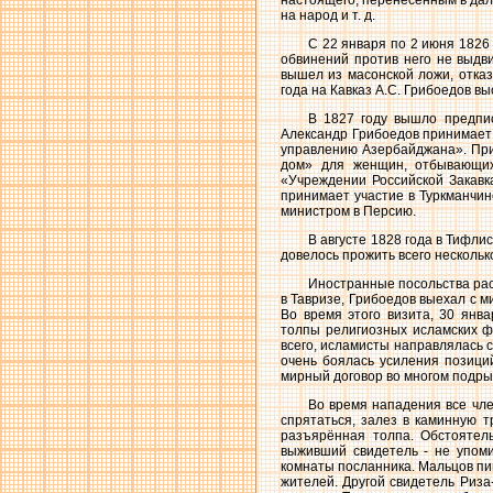
настоящего, перенесенным в дал
на народ и т. д.
С 22 января по 2 июня 1826 
обвинений против него не выдви
вышел из масонской ложи, отказ
года на Кавказ А.С. Грибоедов в
В 1827 году вышло предпис
Александр Грибоедов принимает 
управлению Азербайджана». При
дом» для женщин, отбывающих 
«Учреждении Российской Закавк
принимает участие в Туркманчи
министром в Персию.
В августе 1828 года в Тифли
довелось прожить всего нескольк
Иностранные посольства расп
в Тавризе, Грибоедов выехал с м
Во время этого визита, 30 янв
толпы религиозных исламских фа
всего, исламисты направлялась 
очень боялась усиления позиций
мирный договор во многом подры
Во время нападения все чле
спрятаться, залез в каминную т
разъярённая толпа. Обстоятел
выживший свидетель - не упоми
комнаты посланника. Мальцов пише
жителей. Другой свидетель Риза