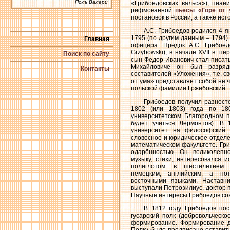
Поль Валери
«Грибоедовских вальса»), пиан
рифмованной
пьесы «Горе от 
постановок в России, а также ис
А.С. Грибоедов родился 4 я
1795 (по другим данным – 1794) 
Главная
офицера. Предок А.С. Грибоед
Grzybowski), в начале XVII в. п
Поиск по сайту
сын Фёдор Иванович стал писат
Михайловиче он был разря
Контакты
составителей «Уложения», т.е. с
от ума» представляет собой не 
польской фамилии Гржибовский.
Грибоедов получил разност
1802 (или 1803) года по 18
университетском Благородном п
будет учиться Лермонтов). В 
университет на философский 
словесное и юридическое отделе
математическом факультете. Гр
одарённостью. Он великолепн
музыку, стихи, интересовался 
полиглотом: в шестилетнем 
немецким, английским, а по
восточными языками. Наставн
выступали Петрозилиус, доктор 
Научные интересы Грибоедов сох
В 1812 году Грибоедов пос
гусарский полк (добровольческ
формирование. Формирование д