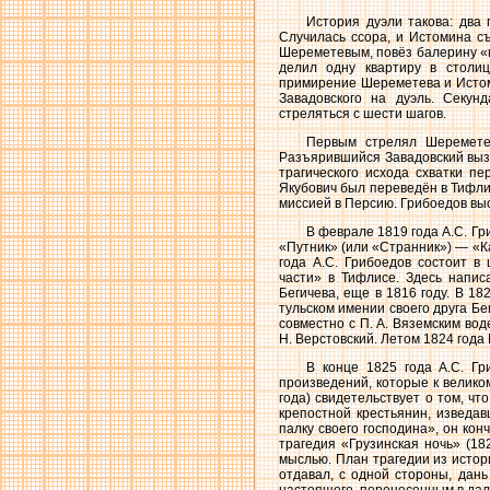
История дуэли такова: два
Случилась ссора, и Истомина с
Шереметевым, повёз балерину «на
делил одну квартиру в столи
примирение Шереметева и Истоми
Завадовского на дуэль. Секун
стреляться с шести шагов.
Первым стрелял Шереметев
Разъярившийся Завадовский вызв
трагического исхода схватки п
Якубович был переведён в Тифли
миссией в Персию. Грибоедов вы
В феврале 1819 года А.С. Гр
«Путник» (или «Странник») — «Ка
года А.С. Грибоедов состоит в
части» в Тифлисе. Здесь напис
Бегичева, еще в 1816 году. В 1
тульском имении своего друга Бе
совместно с П. А. Вяземским вод
Н. Верстовский. Летом 1824 года
В конце 1825 года А.С. Гр
произведений, которые к велик
года) свидетельствует о том, ч
крепостной крестьянин, изведа
палку своего господина», он кон
трагедия «Грузинская ночь» (18
мыслью. План трагедии из истор
отдавал, с одной стороны, дан