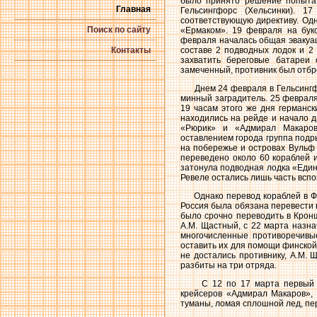
было принято решение попытат
Главная
Гельсингфорс (Хельсинки). 1
соответствующую директиву. Од
Поиск по сайту
«Ермаком». 19 февраля на бук
февраля началась общая эвакуац
Контакты
составе 2 подводных лодок и 2
захватить береговые батареи
замеченный, противник был отбр
Днем 24 февраля в Гельсингфор
минный заградитель. 25 февраля
19 часам этого же дня германс
находились на рейде и начало д
«Рюрик» и «Адмирал Макаров
оставлением города группа подры
на побережье и островах Вульф
переведено около 60 кораблей и
затонула подводная лодка «Едино
Ревеле остались лишь часть вспо
Однако перевод кораблей в Финл
Россия была обязана перевести 
было срочно переводить в Кронш
А.М. Щастный, с 22 марта назн
многочисленные противоречивые
оставить их для помощи финской
не достались противнику, А.М.
разбиты на три отряда.
С 12 по 17 марта первый отря
крейсеров «Адмирал Макаров»,
туманы, ломая сплошной лед, пе