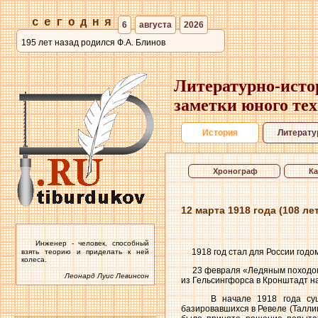
сегодня
6
августа
2026
195 лет назад родился Ф.А. Блинов
Литературно-исто
заметки юного те
История
Литерату
Хронограф
К
12 марта 1918 года (108 л
Инженер - человек, способный
1918 год стал для России годом
взять теорию и приделать к ней
колеса.
23 февраля «Ледяным походом» 
Леонард Луис Левинсон
из Гельсингфорса в Кронштадт н
В начале 1918 года существ
базировавшихся в Ревеле (Таллин