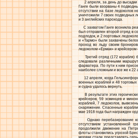
2 апреля, за день до высадки г
Ганге были взорваны 4 подводны
отсутствии на базе ледоколов н
уничтожили 7 своих подводных л
и 3 английских парохода.
С захватом Ганге возникла реал
был отправлен второй отряд в с
подлодок, и 2 портовых ледокол
и «Тармо» были захвачены бело
проход во льду своим брониров
ледоколом «Ермак» и крейсером 
Третий отряд (172 корабля) бы
следовали различными маршрута
фарватера. По пути к ним присо
наиболее сложным и все же к 22 
12 апреля, когда Гельсингфорс 
военных кораблей и 48 торговых 
и судна удалось вернуть.
В результате этих героических 
крейсеров, 59 эсминцев и минон
кораблей, 7 ледоколов, вывезен
снаряжение. Спасенные корабли 
мае 1918 года был награжден ор
Однако перебазирование кора
отсутствием установленной г
продолжили движение на Петро
флоты становились угрозой Бре
моряки стали представлять серь