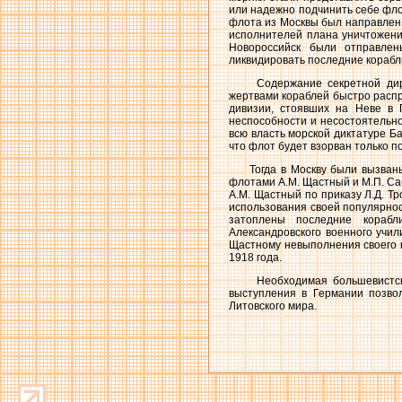
или надежно подчинить себе флот
флота из Москвы был направлен с
исполнителей плана уничтожени
Новороссийск были отправлен
ликвидировать последние корабл
Содержание секретной директ
жертвами кораблей быстро распр
дивизии, стоявших на Неве в 
неспособности и несостоятельно
всю власть морской диктатуре Ба
что флот будет взорван только п
Тогда в Москву были вызваны 
флотами А.М. Щастный и М.П. Са
А.М. Щастный по приказу Л.Д. Т
использования своей популярност
затоплены последние корабл
Александровского военного учил
Щастному невыполнения своего п
1918 года.
Необходимая большевистской
выступления в Германии позвол
Литовского мира.