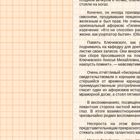
стояли на ногах.
Конечно, он иногда прихвар
сквозняки, продувавшие лекцио
железным и был прав. Не очень
оригинальный афоризм: «Гигиен
изречение: «Кто не способен ра
жизни, как узурпатор бытия». (Об
Память Ключевского, как 
поднимаясь на кафедру для докл
листки своих записок. Они вееро
при сборе бросившиеся на пом
Ключевского Анисья Михайловна, 
наизусть помнит», — невозмутимо
Очень отчётливый «бисерный
свидетельствовали о хорошем зр
стёршийся от времени каранд
преимущественным употреблени
гласит один из афоризмов исто
мраморной доске, а стоял пятикоп
В воспоминаниях, посвящённ
пикантная сторона частной жиз
глаз. В итоге взаимоотношени
чрезвычайно редких воспоминани
Неспроста на этом фоне
представительницам прекрасного
стяжать себе славу галантного ка