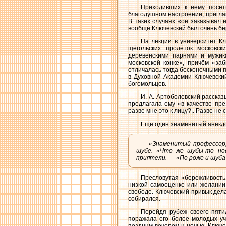
Приходивших к нему посети
благодушном настроении, приглаш
В таких случаях «он заказывал н
вообще Ключевский был очень бер
На лекции в университет Кл
щёгольских пролёток московс
деревенскими парнями и мужик
московской конке», причём «заб
отличалась тогда бесконечными п
в Духовной Академии Ключевский
богомольцев.
И. А. Артоболевский рассказ
предлагала ему «в качестве пре
разве мне это к лицу?.. Разве не
Ещё один знаменитый анекдо
«Знаменитый профессор,
шубе. «Что же шубы-то нов
приятели. — «По роже и шуба
Пресловутая «бережливость»
низкой самооценке или желании
свободе. Ключевский привык дела
собирался.
Перейдя рубеж своего пяти
поражала его более молодых уч
поздним вечером и ночью, Ключе