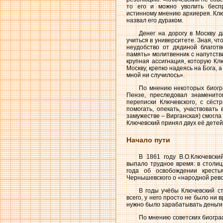
то его и можно уволить беспр
истинному мнению архиерея. Клю
назвал его дураком.
Денег на дорогу в Москву 
учиться в университете. Зная, ч
неудобство от дядиной благот
память» молитвенник с напутств
крупная ассигнация, которую Кл
Москву, крепко надеясь на Бога, 
мной ни случилось».
По мнению некоторых биогр
Пензе, преследовал знаменито
переписки Ключевского, с сёс
помогать, опекать, участвовать
замужестве – Вирганская) смогла
Ключевский принял двух её детей 
Начало пути
В 1861 году В.О.Ключевски
выпало трудное время: в столи
года об освобождении кресть
Чернышевского о «народной рево
В годы учёбы Ключевский ст
всего, у него просто не было ни 
нужно было зарабатывать деньги 
По мнению советских биогра