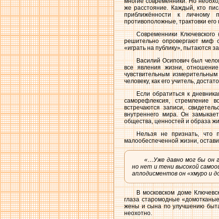
многие современники. Но необхо
же расстояние. Каждый, кто пис
приближённости к личному 
противоположные, трактовки его 
Современники Ключевского (
решительно опровергают миф о 
«играть на публику», пытаются з
Василий Осипович был челов
все явления жизни, отношение
чувствительным измерительным
человеку, как его учитель, дост
Если обратиться к дневника
саморефлексия, стремление в
встречаются записи, свидетель
внутреннего мира. Он замыкает
общества, ценностей и образа жи
Нельзя не признать, что п
малообеспеченной жизни, оставил
«…Уже давно мог бы он г
но нет и тени высокой самоо
аплодисментов он «хмуро и д
В московском доме Ключевс
глаза старомодные «домотканые
жены и сына по улучшению быта,
неохотно.