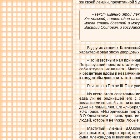
же своей лекции, прочитанной 5 
«Текст именно этой лекц
Ключевский, пишет один из н
могла стать богатой и могуч
Василий Осипович, и государ
В других лекциях Ключевски
характеризовал эпоху дворцовых
«По известным нам причинам
Петра русский престол стал игр
себя вступавших на него... Мног
и бездетные вдовы и незамужние 
к тому, чтобы дополнить этот пр
Речь шла о Петре III. Так с 
Из всего этого советскими 
едва ли не роднившей его с 
желавшими во что бы то ни стал
даже не помышлял. Его «либерал
70-х годов. «Исторические пор
В.О.Ключевским – лишь дань ис
людей, которым не чужды любые 
Маститый учёный В.О.Ключ
университета, проректором, пр
сына Александра III великого кня