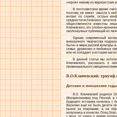
«героя» никому из марксистских и
В постсоветское время счит
поэтому не имеет смысла к ней
интриг по службе, острых конф
среднестатистического читателя
общественности известны лиш
Ключевского, его злобно-иронич
околонаучных публикаций из лич
Однако современный взгляд
вненаучного творчества подраз
быта» и мира русской культуры в
семье, дружеских и любовных свя
или не попадает в историю как и
В данной статье мы хотели
Ключевского, рассказать о н
провинциального священнослужит
В.О.Ключевский: триумф 
Детские и юношеские год
В.О. Ключевский родился 16
(Воскресеновка) под Пензой, в
будущего историка началась с бо
Василию ещё не было десяти лет
рынок за покупками, а на обр
испугались и понесли. Отец Осип
с воза, от удара о землю потер