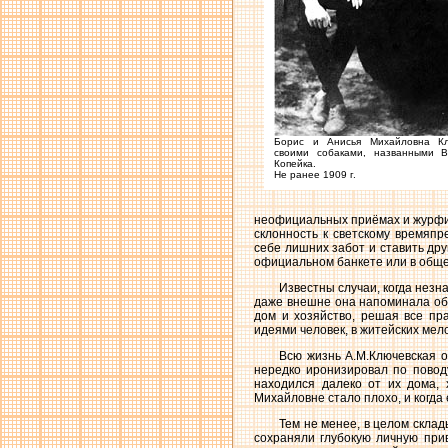
Борис и Анисья Михайловна Кл
своими собаками, названными 
Копейка.
Не ранее 1909 г.
неофициальных приёмах и журфикс
склонность к светскому времяпр
себе лишних забот и ставить дру
официальном банкете или в обще
Известны случаи, когда нез
даже внешне она напоминала об
дом и хозяйство, решая все пр
идеями человек, в житейских ме
Всю жизнь А.М.Ключевская о
нередко иронизировал по повод
находился далеко от их дома, 
Михайловне стало плохо, и когда 
Тем не менее, в целом склад
сохраняли глубокую личную прив