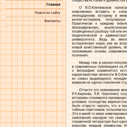
Общества истории и древностей р
Главная
О В.О.Ключевском написа
невозможно вставить и слов
Поиск по сайту
легендарному историку в мем
коллег-историков, популярн
Контакты
Практически к каждому юбил
биографических, аналитически
посвящённых разбору той или ино
педагогической и администра
университета. Ведь во мног
историческая наука уже во вто
новый качественный уровень, в
заложивших основы современн
познания.
Между тем, в научно-популя
в современных публикациях на 
о биографии знаменитого ист
характеристики личности В.О.Клю
из самых выдающихся, неордин
кумиром не одного поколения сту
Отчасти это невнимание мож
Р.А.Киреева, Л.В. Черепнин) соз
историка» понимался преимуществ
условиях господства марксистс
было открыто сказать, что и п
тайным советником, пользоватьс
Это в какой-то мере нивелировал
завоевание народом тех самых «
справочной литературе был одно
классово чуждым элементам. И