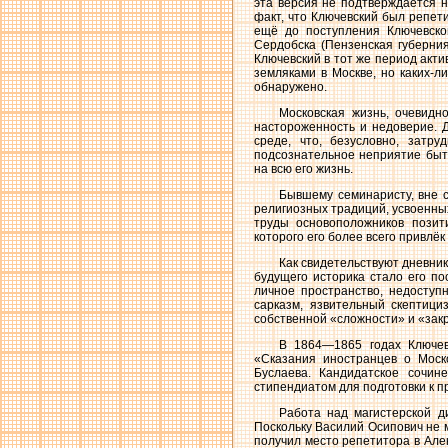
эта версия не подтверждается н
факт, что Ключевский был репет
ещё до поступления Ключевског
Сердобска (Пензенская губерния
Ключевский в тот же период акт
земляками в Москве, но каких-л
обнаружено.
Московская жизнь, очевидн
настороженность и недоверие. 
среде, что, безусловно, затр
подсознательное неприятие быт
на всю его жизнь.
Бывшему семинаристу, вне с
религиозных традиций, усвоенных
труды основоположников позит
которого его более всего привлё
Как свидетельствуют дневни
будущего историка стало его п
личное пространство, недоступ
сарказм, язвительный скептици
собственной «сложности» и «зак
В 1864—1865 годах Ключев
«Сказания иностранцев о Моск
Буслаева. Кандидатское сочин
стипендиатом для подготовки к 
Работа над магистерской д
Поскольку Василий Осипович не м
получил место репетитора в Але