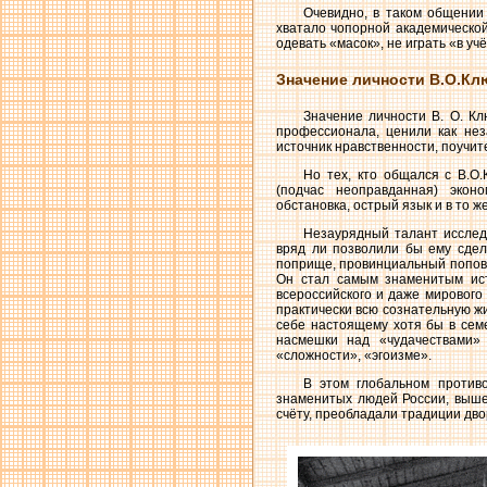
Очевидно, в таком общении 
хватало чопорной академической
одевать «масок», не играть «в у
Значение личности В.О.Кл
Значение личности В. О. Кл
профессионала, ценили как нез
источник нравственности, поучит
Но тех, кто общался с В.О.
(подчас неоправданная) экон
обстановка, острый язык и в то ж
Незаурядный талант исследо
вряд ли позволили бы ему сдел
поприще, провинциальный попович
Он стал самым знаменитым ист
всероссийского и даже мирового
практически всю сознательную жи
себе настоящему хотя бы в сем
насмешки над «чудачествами» 
«сложности», «эгоизме».
В этом глобальном противо
знаменитых людей России, выше
счёту, преобладали традиции дво