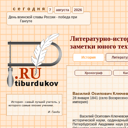
сегодня
7
августа
2026
День воинской славы России - победа при
Гангуте
Литературно-исто
заметки юного те
История
Литерату
Хронограф
Ка
Василий Осипович Ключе
28 января 1841 (село Воскресено
империя)
История - самый лучший учитель, у
которого самые плохие ученики.
И. Ганди
Василий Осипович Ключевски
исторической науки, ординарны
Петербургской Академии наук (с