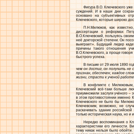
Фигура В.О. Ключевского уже
суждений. И в наши дни сохран
основано на субъективных от
Ключевского, которые широко до
П.Н.Милюков, как известно
диссертации о реформах Петр
В.О.Ключевский, пользуясь свои
неё докторской степени. Он посо
выиграет». Будущий лидер каде
причины такого отношения учи
В.О.Ключевского, а проще говоря 
быстрого успеха.
В письме от 29 июля 1890 го
чем он достиг, он получить не 
признан, обеспечен; каждое слов
жизни, страсти к ученой работе
В конфликте с Милюковым,
Ключевский всё-таки больше люб
приумножили заслуги учёного – э
в этом противостоянии именно Кл
Ключевского не было бы Милюков
Ключевским, возможно, не слу
раскачивать здание российской
только историческая наука, но и 
Нередко воспоминания о Клю
характеристики его личности. В
тему никак нельзя было обойти.