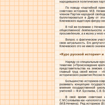
народившихся политических парти
По поводу «партийной прин
советских историков. М.В. Неч
членом Партии народной свободы 
баллотироваться в Думу от это
Ключевского кадетскую фигуру н
В той же полемике с Нечкин
общественной деятельности на
произведениях, а в жизни у него
Вопрос о фактическом участ
свою актуальность. Его депутатс
Ключевского это не имело значени
«Курс русской истории» и
Наряду со специальным курс
тематике («Происхождение крепо
представительства на земских с
главный труд своей жизни – «К
исторического развития России п
Большинство историков-совр
развивать концепцию государст
влияния государственной школы
учителей — Ф.И. Буслаева, С.В. Еш
В своё время советская 
С.М.Соловьёва как «апологета с
(М.В.Нечкина). Ряд историков (В