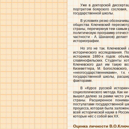
Уже в докторской диссерта
портретом боярского сословия,
государственной школы.
В условиях резко обозначивш
общества Ключевский пересмотр
страны, перечеркнув тем самым 
политическую программу отечест
частности - А. Шаханов) делает
историографии.
Но это не так. Ключевский
исторического исследования. П
историков 1880-х годов: объя
славянофильских. Студенты хот
Ключевского дал им такую воз
Кизеветтера, М. Богословского
«неогосударственниками», т.
государственной школы, расшир
факторами.
В «Курсе русской истории
социологического метода. Как ни
вышел далеко за рамки чисто уч
страны. Расширенное пониман
постулатами государственной шк
процесса, которая была заложена
всей исторической науки в Росси
которые нёс с собой век XX.
Оценка личности В.О.Ключ