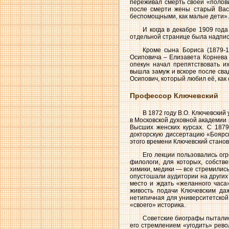
переживал смерть своей «полови
после смерти жены старый Вас
беспомощными, как малые дети».
И когда в декабре 1909 год
отдельной странице была надпись
Кроме сына Бориса (1879-1
Осиповича – Елизавета Корнева (
опекун начал препятствовать и
вышла замуж и вскоре после св
Осипович, который любил её, как
Профессор Ключевский
В 1872 году В.О. Ключевский
в Московской духовной академии 
Высших женских курсах. С 1879
докторскую диссертацию «Боярс
этого времени Ключевский стано
Его лекции пользовались ог
филологи, для которых, собстве
химики, медики — все стремились
опустошали аудитории на других 
место и ждать «желанного часа
живость подачи Ключевским даж
нетипичная для университетской
«своего» историка.
Советские биографы пыталис
его стремлением «угодить» рево