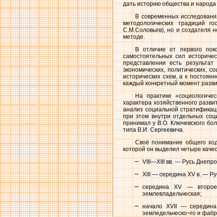
дать историю общества и народа 
В современных исследования
методологических традиций гос
С.М.Соловьев), но и создателя 
методе.
В отличие от первого поко
самостоятельных сил историчес
представлении есть результат 
экономических, политических, с
исторических схем, а к постоя
каждый конкретный момент разви
На практике «социологиче
характера хозяйственного развит
анализ социальной стратификац
при этом внутри отдельных соци
принимал у В.О. Ключевского б
типа В.И. Сергеевича.
Своё понимание общего ход
которой он выделил четыре каче
VIII—XIII вв. — Русь Днепр
XIII — середина XV в. — Р
середина XV — второе 
землевладельческая;
начало XVII — середина 
земледельческо¬го и фабр