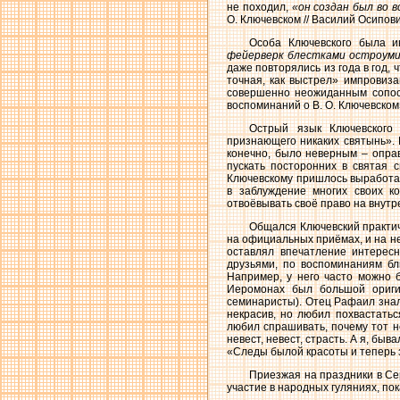
не походил,
«он создан был во 
О. Ключевском // Василий Осипов
Особа Ключевского была и
фейерверк блестками остроуми
даже повторялись из года в год, 
точная, как выстрел» импровиза
совершенно неожиданным сопост
воспоминаний о В. О. Ключевском
Острый язык Ключевского
признающего никаких святынь». 
конечно, было неверным – опра
пускать посторонних в святая 
Ключевскому пришлось выработать
в заблуждение многих своих к
отвоёвывать своё право на внутр
Общался Ключевский практиче
на официальных приёмах, и на не
оставлял впечатление интересн
друзьями, по воспоминаниям бл
Например, у него часто можно 
Иеромонах был большой ориги
семинаристы). Отец Рафаил знал 
некрасив, но любил похвастать
любил спрашивать, почему тот не
невест, невест, страсть. А я, быва
«Следы былой красоты и теперь 
Приезжая на праздники в Се
участие в народных гуляниях, пок