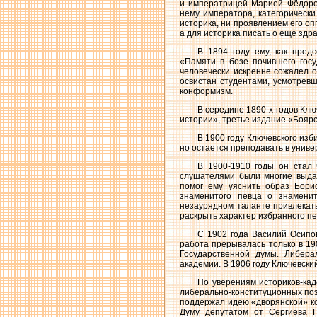
и императрицей Марией Фёдоров
нему императора, категорически 
историка, ни проявлением его оп
а для историка писать о ещё зд
В 1894 году ему, как пред
«Памяти в бозе почившего госу
человечески искренне сожалел о
освистан студентами, усмотрев
конформизм.
В середине 1890-х годов Клю
истории», третье издание «Бояр
В 1900 году Ключевского изб
но остается преподавать в униве
В 1900-1910 годы он стал 
слушателями были многие выдаю
помог ему уяснить образ Бори
знаменитого певца о знаменит
незаурядном таланте привлекать
раскрыть характер избранного п
С 1902 года Василий Осипов
работа прерывалась только в 190
Государственной думы. Либера
академии. В 1906 году Ключевский
По уверениям историков-кад
либерально-конституционных поз
поддержал идею «дворянской» ко
Думу депутатом от Сергиева 