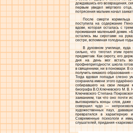
дождавшись его возвращения, се
первым увидел мёртвого отца,
потрясения мальчик начал заикат
После смерти кормильца 
поступила на содержание Пенз
вдове, которая осталась с тре
проживания маленький домик. «Бы
остались мы сиротами на рука
сестре, вспоминая голодные годы
В духовном училище, куда 
сильно, что тяготил этим пре
предметам. Как сироту, его дер
дня на день мог встать во
профнепригодности: школа готов
в священники, ни в пономари. В 
получить никакого образования –
Тогда вдовая попадья слезно у
сохранила имени этого одарённог
собиравшего на свои лекции 
биографа В.О.Ключевского М. В. 
Ключевского Степана Покровско
заиканием, так что оно почти и
выговаривать концы слов, даже
совершил чудо — непроизвол
художественных пауз, дававш
превратился в характерную и
Современные психологи и ими
слушателей, придания «харизмати