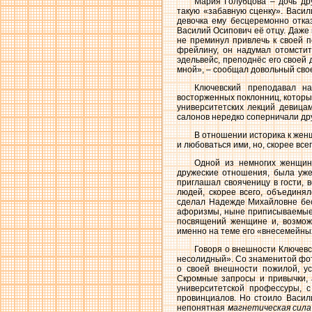
Мария Голубцова – дочь дру
такую «забавную сценку». Васил
девочка ему бесцеремонно отка
Василий Осипович её отцу. Даже 
не преминул привлечь к своей 
фрейлину, он надумал отомстит
эдельвейс, преподнёс его своей
мной», – сообщал довольный сво
Ключевский преподавал н
восторженных поклонниц, которые
университетских лекций девица
салонов нередко соперничали друг
В отношении историка к женщ
и любоваться ими, но, скорее все
Одной из немногих женщин,
дружеские отношения, была уж
приглашал свояченицу в гости, 
людей, скорее всего, объединя
сделал Надежде Михайловне бес
афоризмы, ныне приписываемые и
посвящений женщине и, возмож
именно на теме его «внесемейны
Говоря о внешности Ключевс
несолидный». Со знаменитой фот
о своей внешности пожилой, ус
Скромные запросы и привычки, 
университетской профессуры, 
провинциалов. Но стоило Васили
непонятная
магнетическая сила